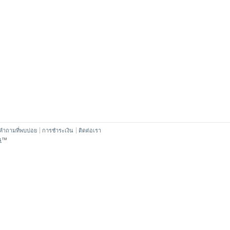
คำถามที่พบบ่อย
การชำระเงิน
ติดต่อเรา
น
™